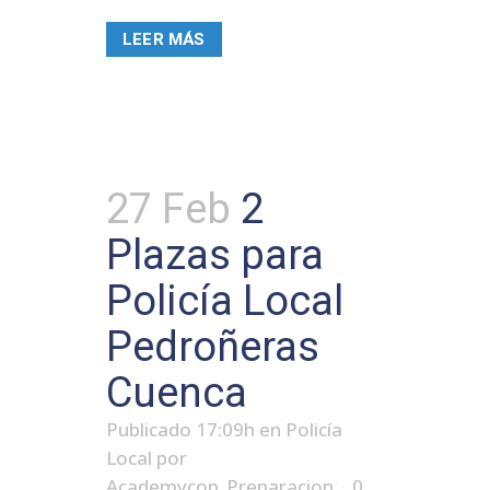
LEER MÁS
27 Feb
2
Plazas para
Policía Local
Pedroñeras
Cuenca
Publicado 17:09h
en
Policía
Local
por
Academycop_Preparacion
0