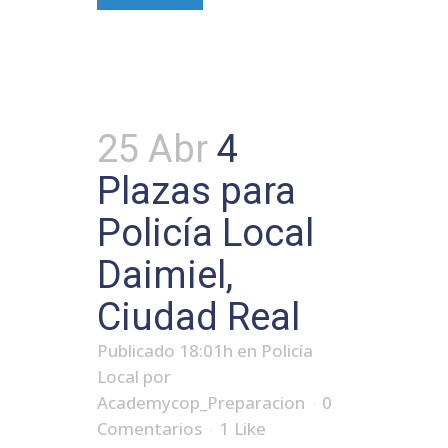
25 Abr
4
Plazas para
Policía Local
Daimiel,
Ciudad Real
Publicado 18:01h
en
Policía
Local
por
Academycop_Preparacion
0
Comentarios
1
Like