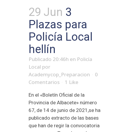
29 Jun
3
Plazas para
Policía Local
hellín
Publicado 20:46h
en
Policía
Local
por
Academycop_Preparacion
0
Comentarios
1
Like
En el «Boletín Oficial de la
Provincia de Albacete» número
67, de 14 de junio de 2021,se ha
publicado extracto de las bases
que han de regir la convocatoria