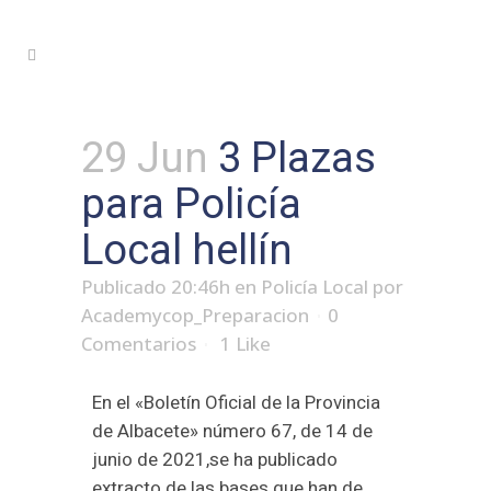
29 Jun
3 Plazas
para Policía
Local hellín
Publicado 20:46h
en
Policía Local
por
Academycop_Preparacion
0
Comentarios
1
Like
En el «Boletín Oficial de la Provincia
de Albacete» número 67, de 14 de
junio de 2021,se ha publicado
extracto de las bases que han de