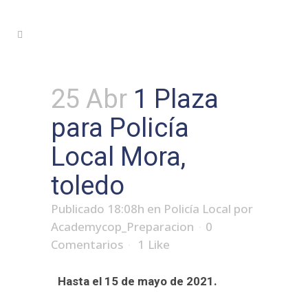
25 Abr
1 Plaza
para Policía
Local Mora,
toledo
Publicado 18:08h
en
Policía Local
por
Academycop_Preparacion
0
Comentarios
1
Like
Hasta el 15 de mayo de 2021.