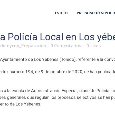
INICIO
PREPARACIÓN POLI
a Policía Local en Los yéb
ademycop_Preparacion
0 Comentarios
0
Likes
Ayuntamiento de Los Yébenes (Toledo), referente a la convo
Toledo» número 194, de 9 de octubre de 2020, se han publica
es a la escala de Administración Especial, clase de Policía 
ases generales que regulan los procesos selectivos se han p
iento de Los Yébenes.