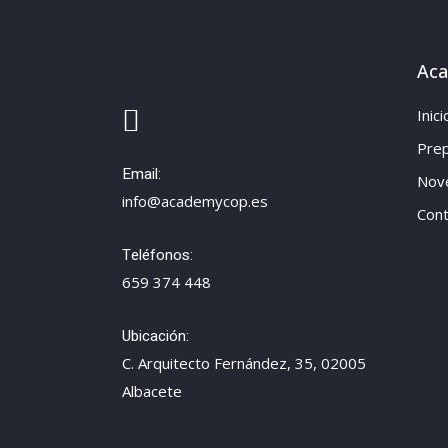
Ac
Inici
Prep
Email:
Nov
info@academycop.es
Cont
Teléfonos:
659 374 448
Ubicación:
C. Arquitecto Fernández, 35, 02005
Albacete